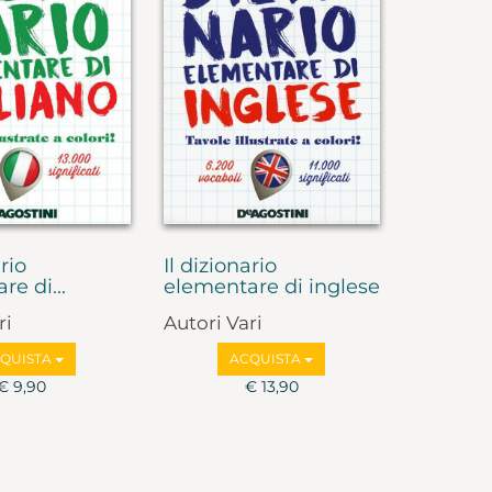
ario
Il dizionario
e di...
elementare di inglese
ri
Autori Vari
QUISTA
ACQUISTA
€ 9,90
€ 13,90