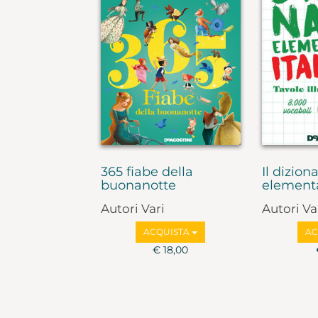
365 fiabe della
Il dizion
buonanotte
elementar
Autori Vari
Autori Va
ACQUISTA
AC
€ 18,00