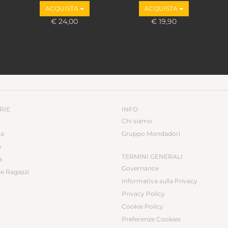
ACQUISTA
ACQUISTA
€ 24,00
€ 19,90
RIE
INFO
Chi siamo
ca
Gruppo Mondadori
a
TERMINI GENERALI
a
Governance
e Ragazzi
Informativa sulla Privacy
Privacy Policy
Cookie Policy
Preferenze Cookies