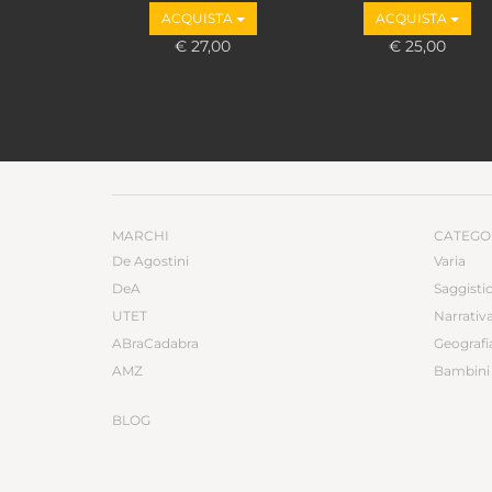
ACQUISTA
ACQUISTA
€ 27,00
€ 25,00
MARCHI
CATEGO
De Agostini
Varia
DeA
Saggisti
UTET
Narrativ
ABraCadabra
Geografi
AMZ
Bambini 
BLOG