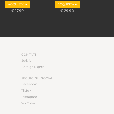
ACQUISTA
ACQUISTA
€ 17,90
€ 29,90
CONTATTI
Scrivici
Foreign Rights
SEGUICI SUI SOCIAL
Facebook
TikTok
Instagram
YouTube