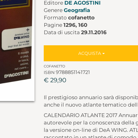
Editore
DE AGOSTINI
Genere
Geografia
Formato
cofanetto
Pagine
1296, 160
Data di uscita
29.11.2016
ACQUISTA
COFANETTO
9788851141721
ISBN
€ 29,90
Il prestigioso annuario sarà disponi
anche il nuovo atlante tematico dell
CALENDARIO ATLANTE 2017 Annuario s
autorevole per la conoscenza della 
la versione on-line di DeA WING. A
raccontato in un atlante di comodo 