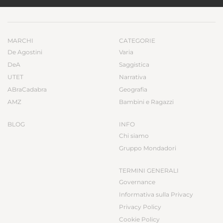
MARCHI
CATEGORIE
De Agostini
Varia
DeA
Saggistica
UTET
Narrativa
ABraCadabra
Geografia
AMZ
Bambini e Ragazzi
BLOG
INFO
Chi siamo
Gruppo Mondadori
TERMINI GENERALI
Governance
Informativa sulla Privacy
Privacy Policy
Cookie Policy