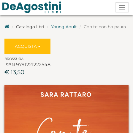
Togg
navig
Catalogo libri
Young Adult
Con te non ho paura
ACQUISTA
BROSSURA
9791221222548
ISBN
€ 13,50