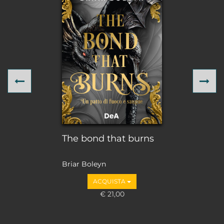
Previous
Ne
The bond that burns
Briar Boleyn
ACQUISTA
€ 21,00