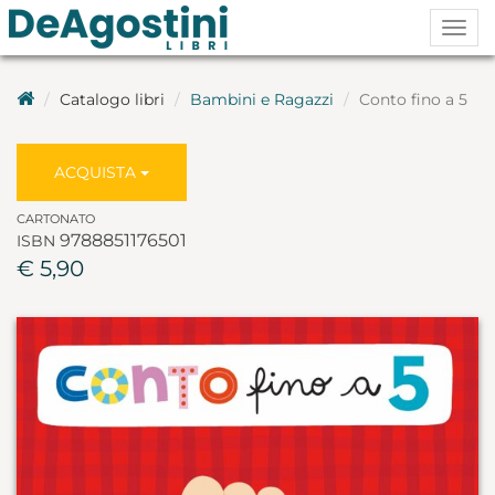
Togg
navig
Catalogo libri
Bambini e Ragazzi
Conto fino a 5
ACQUISTA
CARTONATO
9788851176501
ISBN
€ 5,90