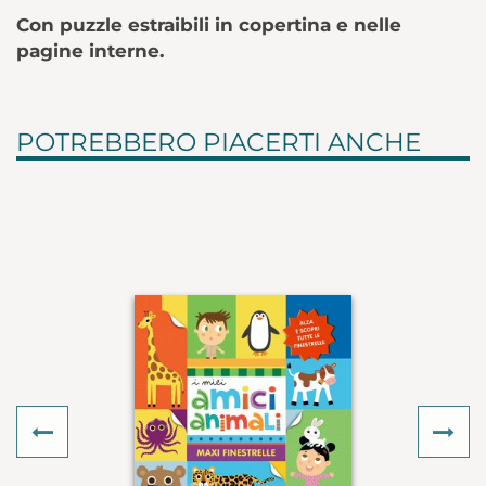
Con puzzle estraibili in copertina e nelle
pagine interne.
POTREBBERO PIACERTI ANCHE
Previous
Ne