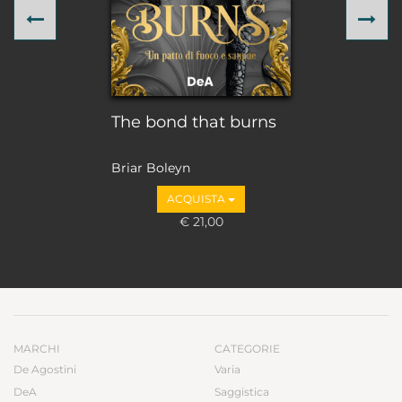
Previous
Ne
The bond that burns
Briar Boleyn
ACQUISTA
€ 21,00
MARCHI
CATEGORIE
De Agostini
Varia
DeA
Saggistica