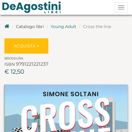
Togg
navig
Catalogo libri
Young Adult
Cross the line
ACQUISTA
BROSSURA
9791221221237
ISBN
€ 12,50