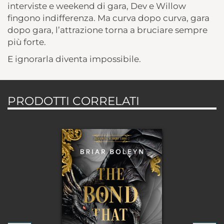
interviste e weekend di gara, Dev e Willow
fingono indifferenza. Ma curva dopo curva, gara
dopo gara, l’attrazione torna a bruciare sempre
più forte.
E ignorarla diventa impossibile.
PRODOTTI CORRELATI