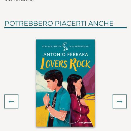
POTREBBERO PIACERTI ANCHE
Previous
Ne