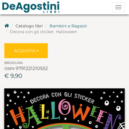
Togg
navig
Catalogo libri
Bambini e Ragazzi
Decora con gli sticker. Halloween
ACQUISTA
BROSSURA
9791221210552
ISBN
€ 9,90