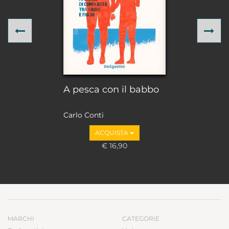
Previous
Ne
A pesca con il babbo
Carlo Conti
ACQUISTA
€ 16,90
MARCHI
CATEGORIE