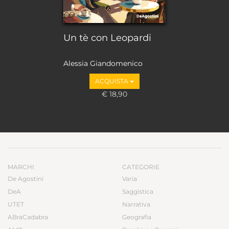
Un tè con Leopardi
Alessia Giandomenico
ACQUISTA
€ 18,90
MARCHI
CATEGORIE
De Agostini
Varia
DeA
Saggistica
UTET
Narrativa
ABraCadabra
Geografia