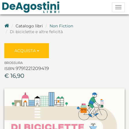
Togg
navig
Catalogo libri
Non Fiction
Di biciclette e altre felicità
ACQUISTA
BROSSURA
9791221209419
ISBN
€ 16,90