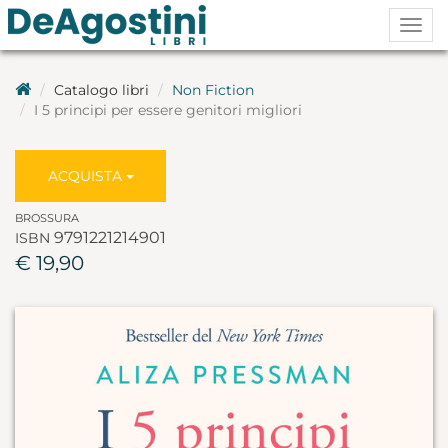
Togg
navig
Catalogo libri
Non Fiction
I 5 principi per essere genitori migliori
ACQUISTA
BROSSURA
9791221214901
ISBN
€ 19,90