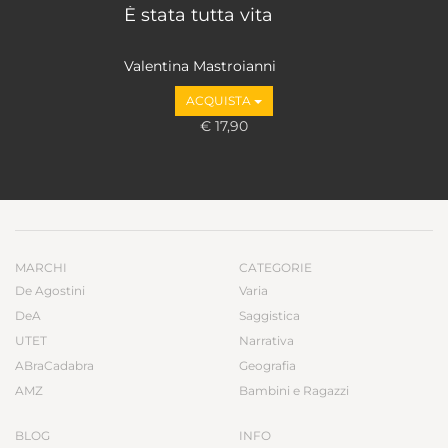
È stata tutta vita
Valentina Mastroianni
ACQUISTA
€ 17,90
MARCHI
CATEGORIE
De Agostini
Varia
DeA
Saggistica
UTET
Narrativa
ABraCadabra
Geografia
AMZ
Bambini e Ragazzi
BLOG
INFO