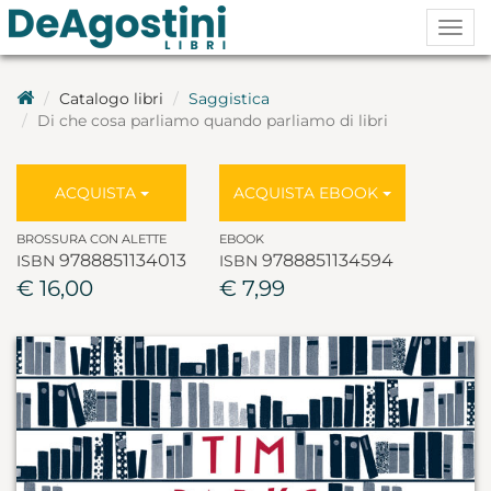
Togg
navig
Catalogo libri
Saggistica
Di che cosa parliamo quando parliamo di libri
ACQUISTA
ACQUISTA EBOOK
BROSSURA CON ALETTE
EBOOK
9788851134013
9788851134594
ISBN
ISBN
€ 16,00
€ 7,99