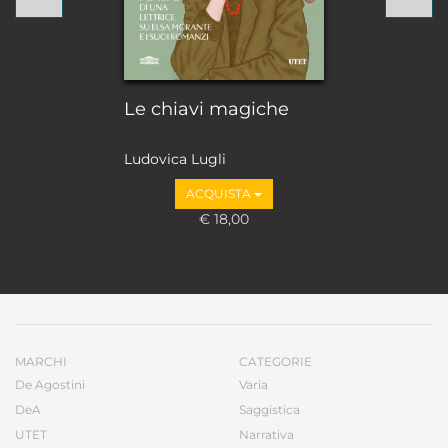
Le chiavi magiche
Ludovica Lugli
ACQUISTA
€ 18,00
MARCHI
CATEGORIE
De Agostini
Varia
DeA
Saggistica
UTET
Narrativa