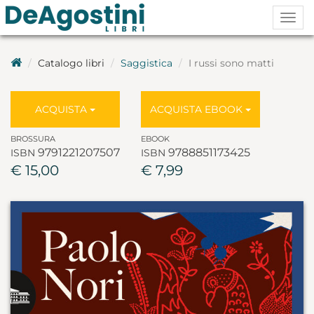
Togg
navig
Catalogo libri
Saggistica
I russi sono matti
ACQUISTA
ACQUISTA EBOOK
BROSSURA
EBOOK
9791221207507
9788851173425
ISBN
ISBN
€ 15,00
€ 7,99