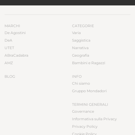
MARCHI
CATEGORIE
De Agostini
Varia
DeA
Saggistica
UTET
Narrativa
ABraCadabra
Geografia
AMZ
Bambini e Ragazzi
BLOG
INFO
Chi siamo
Gruppo Mondadori
TERMINI GENERALI
Governance
Informativa sulla Privacy
Privacy Policy
Cookie Policy