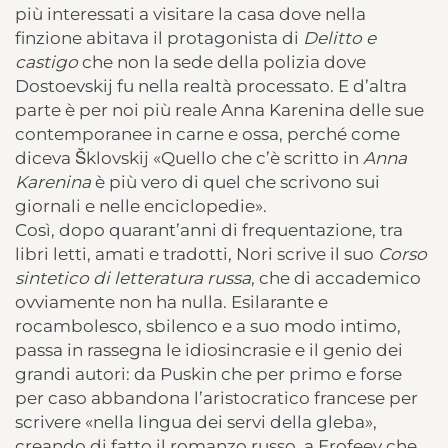
più interessati a visitare la casa dove nella
finzione abitava il protagonista di
Delitto e
castigo
che non la sede della polizia dove
Dostoevskij fu nella realtà processato. E d’altra
parte è per noi più reale Anna Karenina delle sue
contemporanee in carne e ossa, perché come
diceva Šklovskij «Quello che c’è scritto in
Anna
Karenina
è più vero di quel che scrivono sui
giornali e nelle enciclopedie».
Così, dopo quarant’anni di frequentazione, tra
libri letti, amati e tradotti, Nori scrive il suo
Corso
sintetico di letteratura russa
, che di accademico
ovviamente non ha nulla. Esilarante e
rocambolesco, sbilenco e a suo modo intimo,
passa in rassegna le idiosincrasie e il genio dei
grandi autori: da Puskin che per primo e forse
per caso abbandona l’aristocratico francese per
scrivere «nella lingua dei servi della gleba»,
creando di fatto il romanzo russo, a Erofeev che