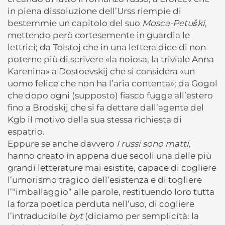
in piena dissoluzione dell’Urss riempie di
bestemmie un capitolo del suo
Mosca-Petuški
,
mettendo però cortesemente in guardia le
lettrici; da Tolstoj che in una lettera dice di non
poterne più di scrivere «la noiosa, la triviale Anna
Karenina» a Dostoevskij che si considera «un
uomo felice che non ha l’aria contenta»; da Gogol
che dopo ogni (supposto) fiasco fugge all’estero
fino a Brodskij che si fa dettare dall’agente del
Kgb il motivo della sua stessa richiesta di
espatrio.
Eppure se anche davvero
I russi sono matti
,
hanno creato in appena due secoli una delle più
grandi letterature mai esistite, capace di cogliere
l’umorismo tragico dell’esistenza e di togliere
l’“imballaggio” alle parole, restituendo loro tutta
la forza poetica perduta nell’uso, di cogliere
l’intraducibile
byt
(diciamo per semplicità: la