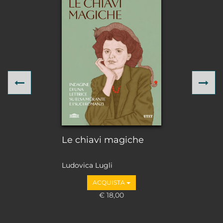
Previous
Ne
Le chiavi magiche
Ludovica Lugli
ACQUISTA
€ 18,00