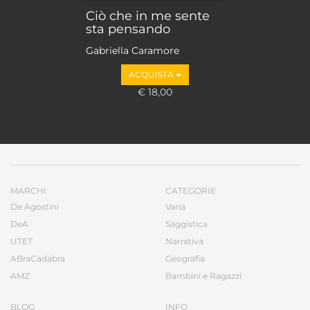
Ciò che in me sente
sta pensando
Gabriella Caramore
ACQUISTA
€ 18,00
MARCHI
CATEGORIE
De Agostini
Varia
DeA
Saggistica
UTET
Narrativa
ABraCadabra
Geografia
AMZ
Bambini e Ragazzi
BLOG
INFO