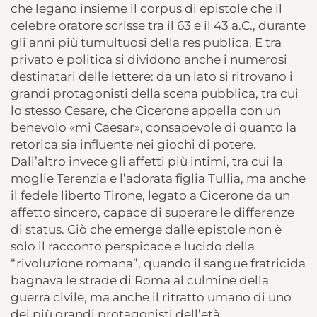
che legano insieme il corpus di epistole che il
celebre oratore scrisse tra il 63 e il 43 a.C., durante
gli anni più tumultuosi della res publica. E tra
privato e politica si dividono anche i numerosi
destinatari delle lettere: da un lato si ritrovano i
grandi protagonisti della scena pubblica, tra cui
lo stesso Cesare, che Cicerone appella con un
benevolo «mi Caesar», consapevole di quanto la
retorica sia influente nei giochi di potere.
Dall’altro invece gli affetti più intimi, tra cui la
moglie Terenzia e l’adorata figlia Tullia, ma anche
il fedele liberto Tirone, legato a Cicerone da un
affetto sincero, capace di superare le differenze
di status. Ciò che emerge dalle epistole non è
solo il racconto perspicace e lucido della
“rivoluzione romana”, quando il sangue fratricida
bagnava le strade di Roma al culmine della
guerra civile, ma anche il ritratto umano di uno
dei più grandi protagonisti dell’età