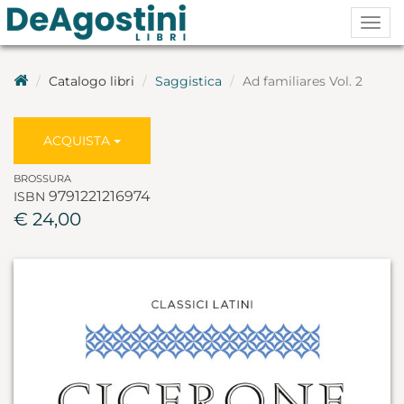
Togg
navig
Catalogo libri
Saggistica
Ad familiares Vol. 2
ACQUISTA
BROSSURA
9791221216974
ISBN
€ 24,00