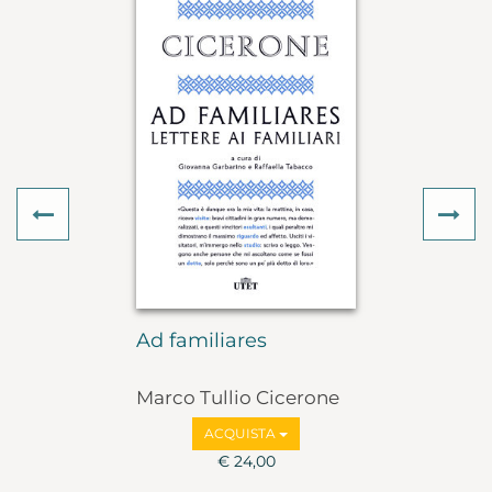
Previous
Ne
Ad familiares
Marco Tullio Cicerone
ACQUISTA
€ 24,00