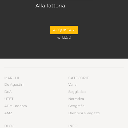
Alla fattoria
ACQUISTA
€ 13,90
MARCHI
CATEGORIE
De Agostini
Varia
DeA
Saggistica
UTET
Narrativa
ABraCadabra
Geografia
AMZ
Bambini e Ragazzi
BLOG
INFO