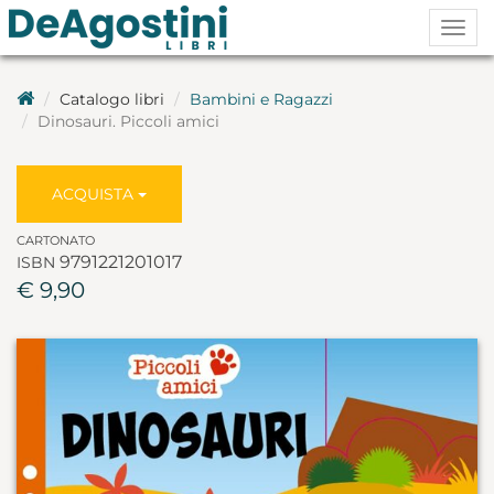
Togg
navig
Catalogo libri
Bambini e Ragazzi
Dinosauri. Piccoli amici
ACQUISTA
CARTONATO
9791221201017
ISBN
€ 9,90