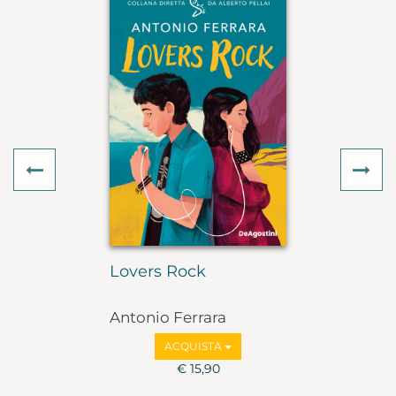
Previous
Ne
Lovers Rock
Antonio Ferrara
ACQUISTA
€ 15,90