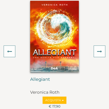
Previous
Ne
Allegiant
Veronica Roth
ACQUISTA
€ 17,90