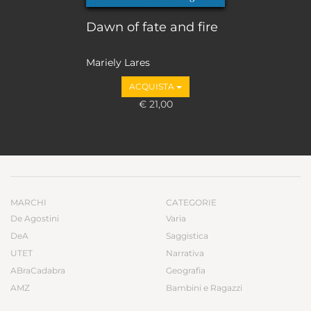
Dawn of fate and fire
Mariely Lares
ACQUISTA
€ 21,00
MARCHI
CATEGORIE
De Agostini
Varia
DeA
Saggistica
UTET
Narrativa
ABraCadabra
Geografia
AMZ
Bambini e Ragazzi