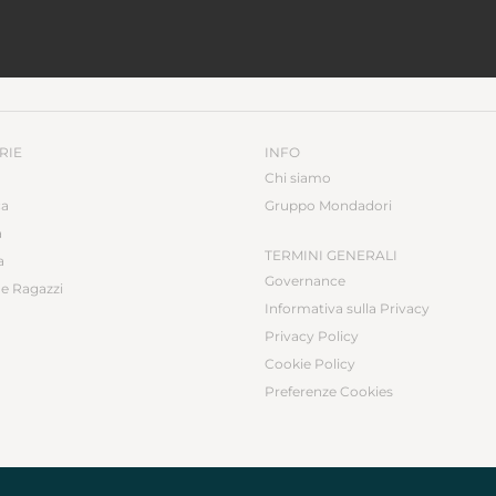
RIE
INFO
Chi siamo
ca
Gruppo Mondadori
a
TERMINI GENERALI
a
Governance
e Ragazzi
Informativa sulla Privacy
Privacy Policy
Cookie Policy
Preferenze Cookies