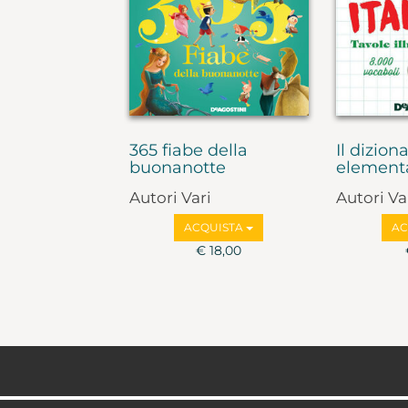
365 fiabe della
Il dizion
buonanotte
elementar
Autori Vari
Autori Va
ACQUISTA
AC
€ 18,00