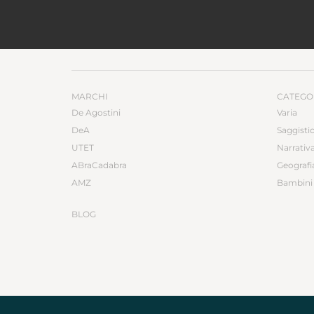
MARCHI
CATEGO
De Agostini
Varia
DeA
Saggisti
UTET
Narrativ
ABraCadabra
Geografi
AMZ
Bambini 
BLOG