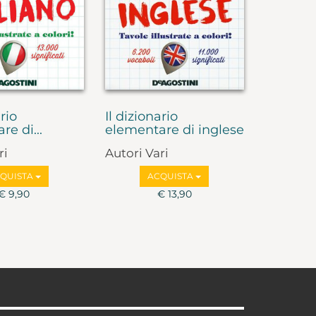
ario
Il dizionario
e di...
elementare di inglese
ri
Autori Vari
QUISTA
ACQUISTA
€ 9,90
€ 13,90