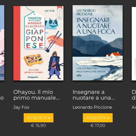
Ohayou. Il mio
Insegnare a
D
to
primo manuale...
nuotare a una...
d
Jay Fox
Leonardo Piccione
Au
ACQUISTA
ACQUISTA
€ 15,90
€ 17,00