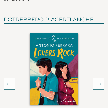
POTREBBERO PIACERTI ANCHE
Previous
Ne