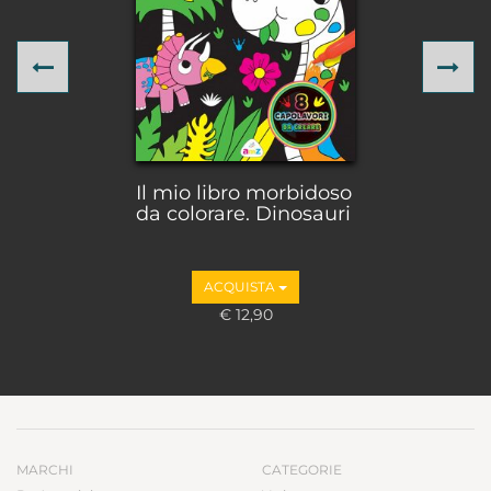
Previous
Ne
Il mio libro morbidoso
da colorare. Dinosauri
ACQUISTA
€ 12,90
MARCHI
CATEGORIE