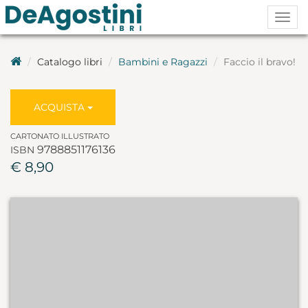
Togg
navig
Catalogo libri
Bambini e Ragazzi
Faccio il bravo!
ACQUISTA
CARTONATO ILLUSTRATO
9788851176136
ISBN
€ 8,90