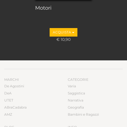
Motori
ACQUISTA
€ 10,90
MARCHI
CATEGORIE
De Agostini
Varia
DeA
Saggistica
UTET
Narrativa
ABraCadabra
Geografia
AMZ
Bambini e Ragazzi