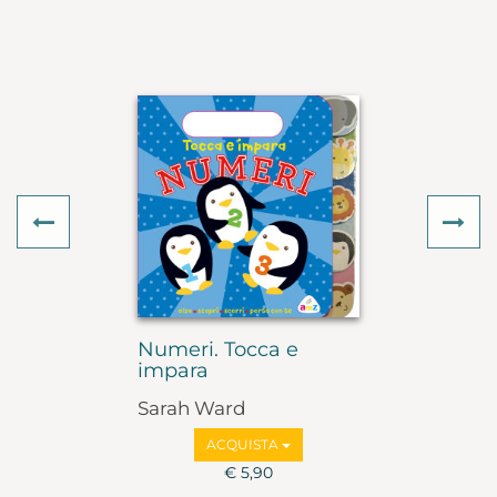
Previous
Ne
Numeri. Tocca e
impara
Sarah Ward
ACQUISTA
€ 5,90