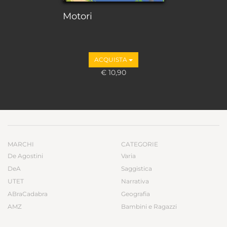
Motori
ACQUISTA
€ 10,90
MARCHI
CATEGORIE
De Agostini
Varia
DeA
Saggistica
UTET
Narrativa
ABraCadabra
Geografia
AMZ
Bambini e Ragazzi