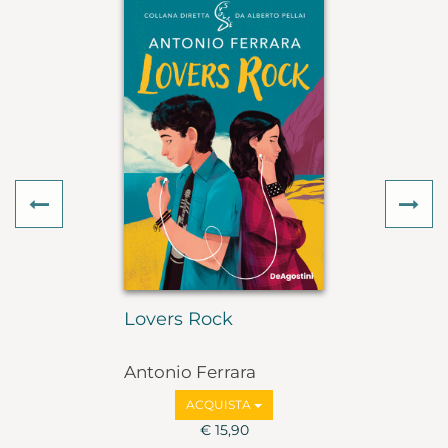
Previous
Ne
Lovers Rock
Antonio Ferrara
ACQUISTA
€ 15,90