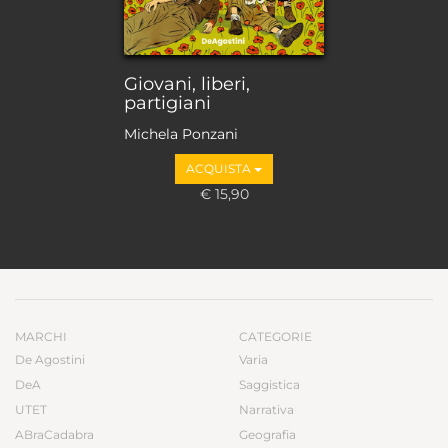
Giovani, liberi,
partigiani
Michela Ponzani
ACQUISTA
€ 15,90
MARCHI
CATEGORIE
De Agostini
Varia
DeA
Saggistica
UTET
Narrativa
ABraCadabra
Geografia