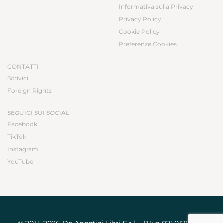
Informativa sulla Privacy
Privacy Policy
Cookie Policy
Preferenze Cookies
CONTATTI
Scrivici
Foreign Rights
SEGUICI SUI SOCIAL
Facebook
TikTok
Instagram
YouTube
© 2014-2026 De Agostini Libri S.r.l. - P.Iva 02501780031