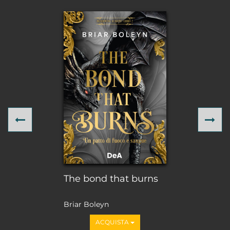
Previous
Ne
The bond that burns
Briar Boleyn
ACQUISTA