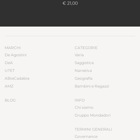
€ 21,00
MARCHI
CATEGORIE
De Agostini
Varia
DeA
Saggistica
UTET
Narrativa
ABraCadabra
Geografia
AMZ
Bambini e Ragazzi
BLOG
INFO
Chi siamo
Gruppo Mondadori
TERMINI GENERALI
Governance