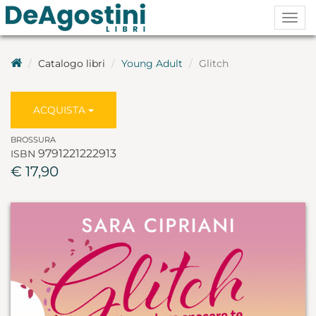
Togg
navig
Catalogo libri
Young Adult
Glitch
ACQUISTA
BROSSURA
9791221222913
ISBN
€ 17,90