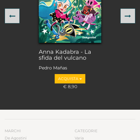
Previous
Ne
Anna Kadabra - La
sfida del vulcano
Pedro Mañas
ACQUISTA
€ 8,90
MARCHI
CATEGORIE
De Agostini
Varia