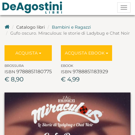
Togg
navig
Catalogo libri
Bambini e Ragazzi
Gufo oscuro. Miraculous: le storie di Ladybug e Chat Noir
ACQUISTA
ACQUISTA EBOOK
BROSSURA
EBOOK
9788851180775
9788851183929
ISBN
ISBN
€ 8,90
€ 4,99