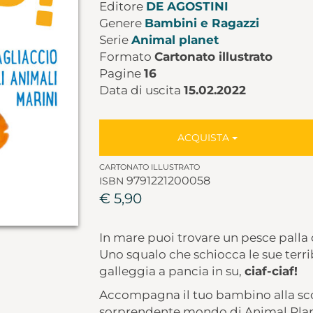
Editore
DE AGOSTINI
Genere
Bambini e Ragazzi
Serie
Animal planet
Formato
Cartonato illustrato
Pagine
16
Data di uscita
15.02.2022
ACQUISTA
CARTONATO ILLUSTRATO
9791221200058
ISBN
€ 5,90
In mare puoi trovare un pesce palla c
Uno squalo che schiocca le sue terri
galleggia a pancia in su,
ciaf-ciaf!
Accompagna il tuo bambino alla scop
sorprendente mondo di Animal Planet