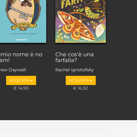
l mio nome è no
Che cos'è una
am!
farfalla?
rew Daywalt
Rachel Ignotofsky
ACQUISTA
ACQUISTA
€ 14,90
€ 16,50