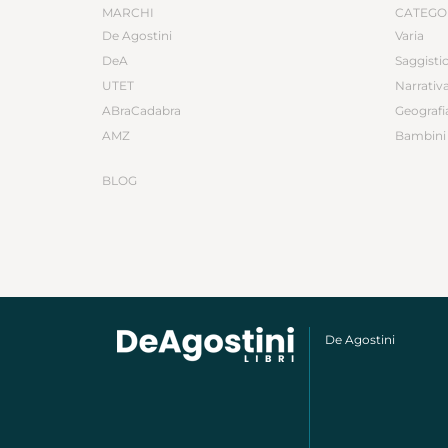
MARCHI
CATEGO
De Agostini
Varia
DeA
Saggisti
UTET
Narrativ
ABraCadabra
Geografi
AMZ
Bambini 
BLOG
De Agostini