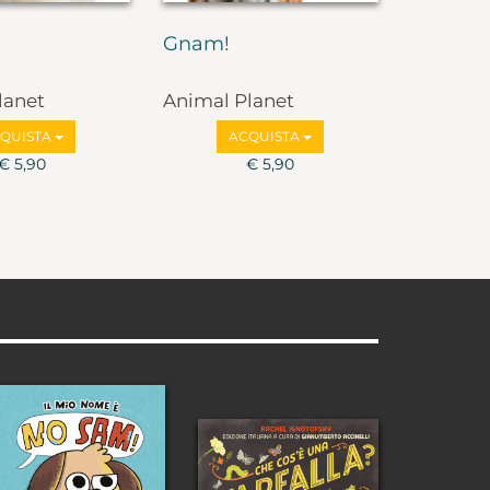
Gnam!
lanet
Animal Planet
QUISTA
ACQUISTA
€ 5,90
€ 5,90