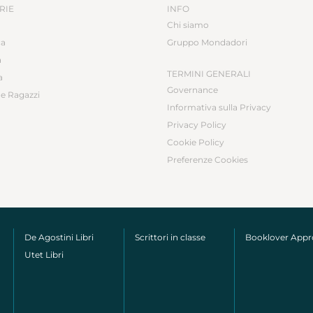
RIE
INFO
Chi siamo
ca
Gruppo Mondadori
a
TERMINI GENERALI
a
Governance
e Ragazzi
Informativa sulla Privacy
Privacy Policy
Cookie Policy
Preferenze Cookies
De Agostini Libri
Scrittori in classe
Booklover App
Utet Libri