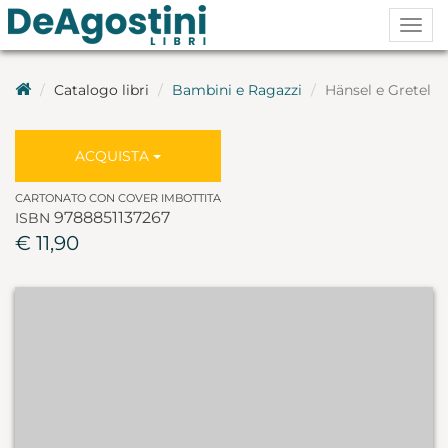
Togg
navig
Catalogo libri
Bambini e Ragazzi
Hänsel e Gretel
ACQUISTA
CARTONATO CON COVER IMBOTTITA
9788851137267
ISBN
€ 11,90