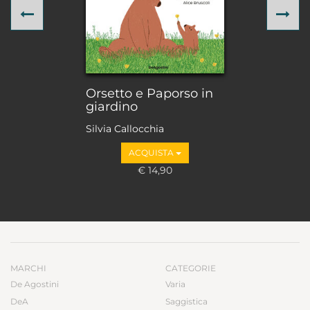
Previous
Ne
Orsetto e Paporso in
giardino
Silvia Callocchia
ACQUISTA
€ 14,90
MARCHI
CATEGORIE
De Agostini
Varia
DeA
Saggistica