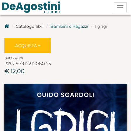
Togg
navig
Catalogo libri
Bambini e Ragazzi
I grigi
ACQUISTA
BROSSURA
9791221206043
ISBN
€ 12,00