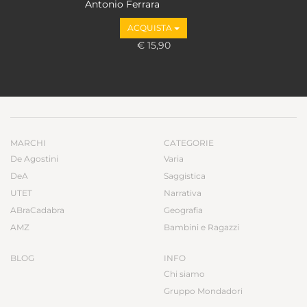
Antonio Ferrara
ACQUISTA
€ 15,90
MARCHI
CATEGORIE
De Agostini
Varia
DeA
Saggistica
UTET
Narrativa
ABraCadabra
Geografia
AMZ
Bambini e Ragazzi
BLOG
INFO
Chi siamo
Gruppo Mondadori