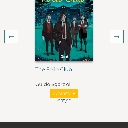
Previous
Ne
The Folio Club
Guido Sgardoli
ACQUISTA
€ 15,90