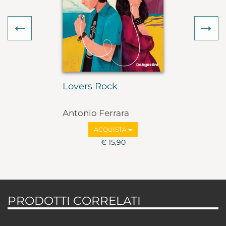
Previous
Ne
Lovers Rock
Antonio Ferrara
ACQUISTA
€ 15,90
PRODOTTI CORRELATI