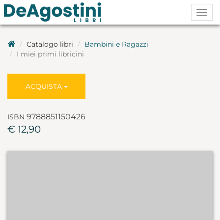
Togg
navig
Catalogo libri
Bambini e Ragazzi
I miei primi libricini
ACQUISTA
9788851150426
ISBN
€ 12,90