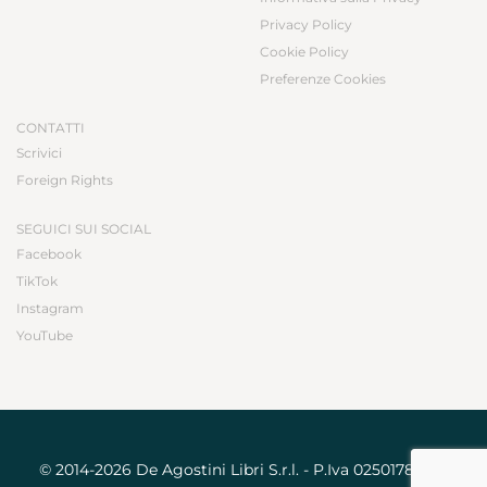
Privacy Policy
Cookie Policy
Preferenze Cookies
CONTATTI
Scrivici
Foreign Rights
SEGUICI SUI SOCIAL
Facebook
TikTok
Instagram
YouTube
© 2014-2026 De Agostini Libri S.r.l. - P.Iva 02501780031