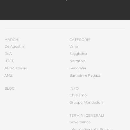
MARCHI
CATEGORIE
De Agostini
Varia
DeA
Saggistica
UTET
Narrativa
ABraCadabra
Geografia
AMZ
Bambini e Ragazzi
BLOG
INFO
Chi siamo
Gruppo Mondadori
TERMINI GENERALI
Governance
Informativa sulla Privacy