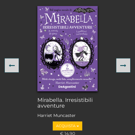
Previous
Ne
Mirabella. Irresistibili
avventure
Harriet Muncaster
ACQUISTA
€ 14,90