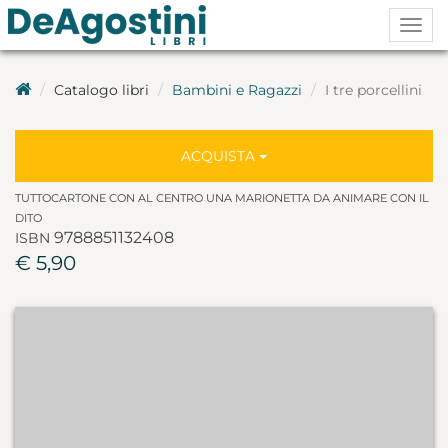
Togg
navig
Catalogo libri
Bambini e Ragazzi
I tre porcellini
ACQUISTA
TUTTOCARTONE CON AL CENTRO UNA MARIONETTA DA ANIMARE CON IL
DITO
9788851132408
ISBN
€ 5,90