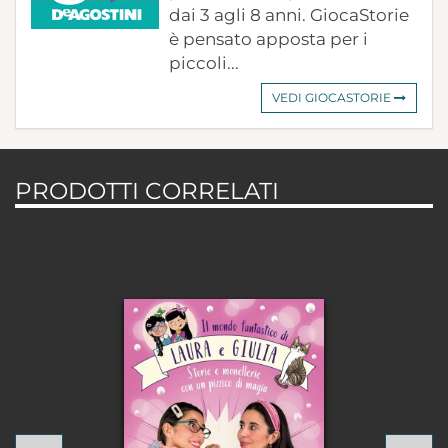
dai 3 agli 8 anni. GiocaStorie
è pensato apposta per i
piccoli...
VEDI GIOCASTORIE
PRODOTTI CORRELATI