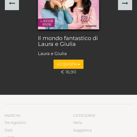
Previous
Ne
Il mondo fantastico di
Laura e Giulia
Laura e Giulia
ACQUISTA
€ 16,90
MARCHI
CATEGORIE
De Agostini
Varia
DeA
Saggistica