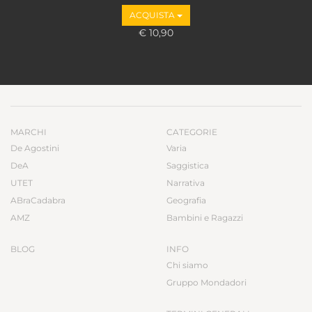
ACQUISTA
€ 10,90
MARCHI
CATEGORIE
De Agostini
Varia
DeA
Saggistica
UTET
Narrativa
ABraCadabra
Geografia
AMZ
Bambini e Ragazzi
BLOG
INFO
Chi siamo
Gruppo Mondadori