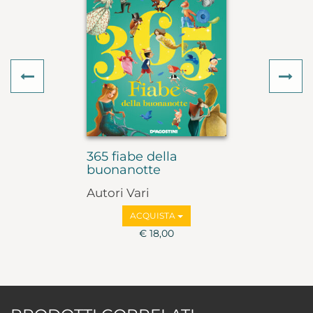
Previous
Ne
365 fiabe della
buonanotte
Autori Vari
ACQUISTA
€ 18,00