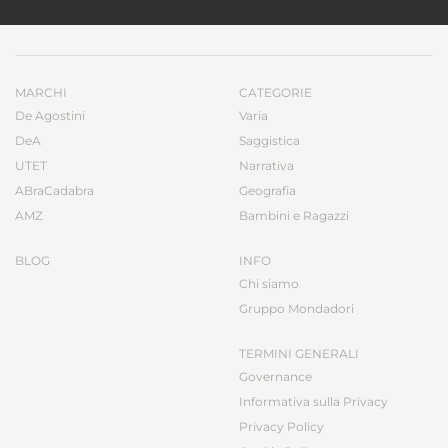
MARCHI
CATEGORIE
De Agostini
Varia
DeA
Saggistica
UTET
Narrativa
ABraCadabra
Geografia
AMZ
Bambini e Ragazzi
BLOG
INFO
Chi siamo
Gruppo Mondadori
TERMINI GENERALI
Governance
Informativa sulla Privacy
Privacy Policy