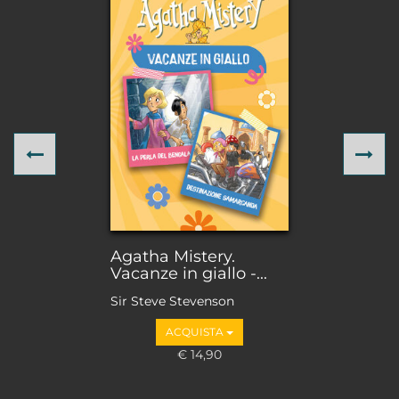
Previous
Ne
Agatha Mistery.
Vacanze in giallo -...
Sir Steve Stevenson
ACQUISTA
€ 14,90