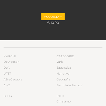
ACQUISTA
€ 10,90
MARCHI
CATEGORIE
De Agostini
Varia
DeA
Saggistica
UTET
Narrativa
ABraCadabra
Geografia
AMZ
Bambini e Ragazzi
BLOG
INFO
Chi siamo