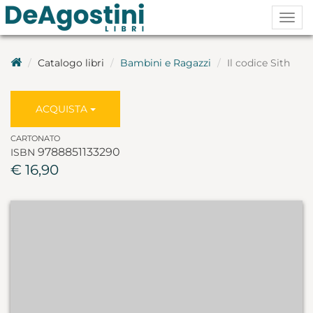
Togg
navig
Catalogo libri
Bambini e Ragazzi
Il codice Sith
ACQUISTA
CARTONATO
9788851133290
ISBN
€ 16,90