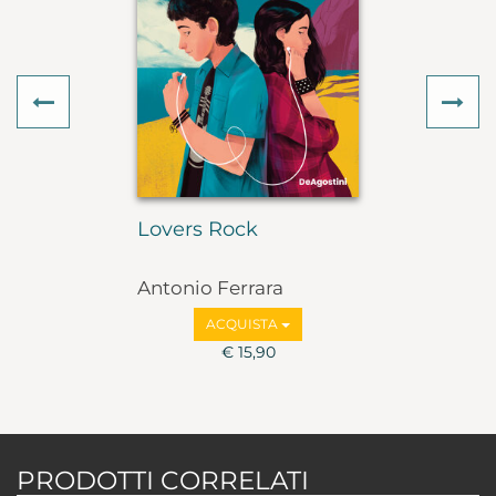
Previous
Ne
Lovers Rock
Antonio Ferrara
ACQUISTA
€ 15,90
PRODOTTI CORRELATI