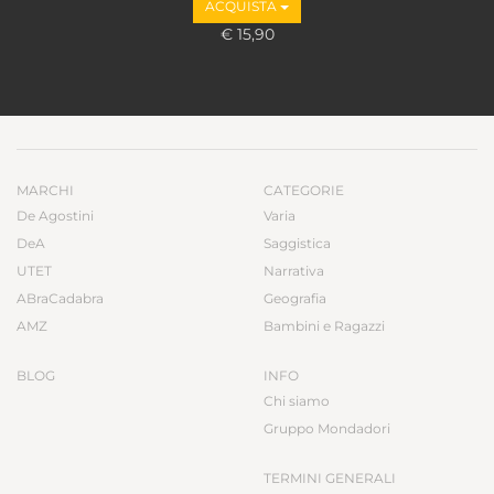
ACQUISTA
€ 15,90
MARCHI
CATEGORIE
De Agostini
Varia
DeA
Saggistica
UTET
Narrativa
ABraCadabra
Geografia
AMZ
Bambini e Ragazzi
BLOG
INFO
Chi siamo
Gruppo Mondadori
TERMINI GENERALI