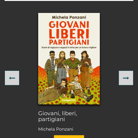
Previous
Ne
Giovani, liberi,
partigiani
Michela Ponzani