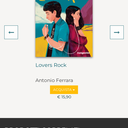
Previous
Ne
Lovers Rock
Antonio Ferrara
ACQUISTA
€ 15,90