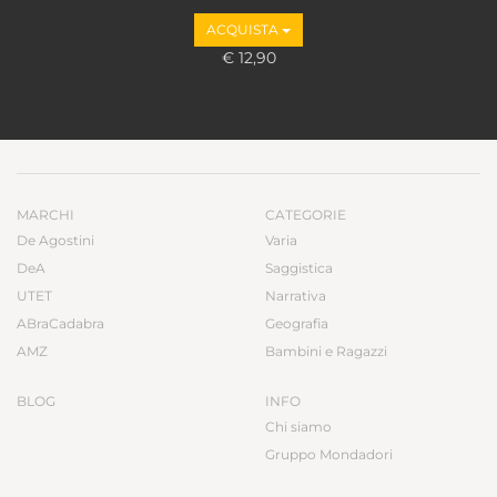
ACQUISTA
€ 12,90
MARCHI
CATEGORIE
De Agostini
Varia
DeA
Saggistica
UTET
Narrativa
ABraCadabra
Geografia
AMZ
Bambini e Ragazzi
BLOG
INFO
Chi siamo
Gruppo Mondadori