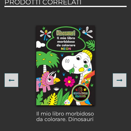
PRODOTTI CORRELATI
Previous
Ne
Il mio libro morbidoso
da colorare. Dinosauri