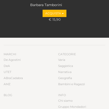
Barbara Tamborini
ACQUISTA
€ 15,90
MARCHI
CATEGORIE
De Agostini
Varia
DeA
Saggistica
UTET
Narrativa
ABraCadabra
Geografia
AMZ
Bambini e Ragazzi
BLOG
INFO
Chi siamo
Gruppo Mondadori