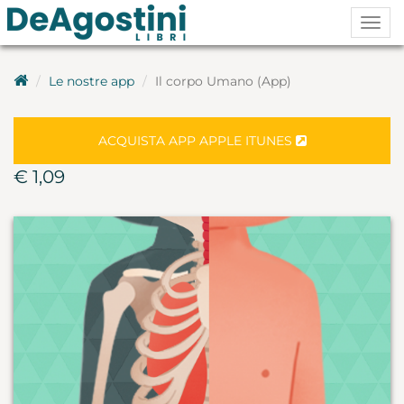
Togg
navig
Le nostre app
Il corpo Umano (App)
ACQUISTA APP APPLE ITUNES
€ 1,09