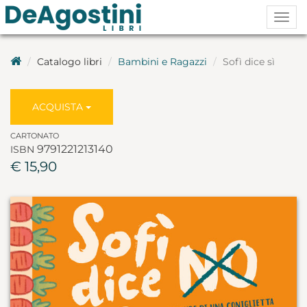
Togg
navig
Catalogo libri
Bambini e Ragazzi
Sofì dice sì
ACQUISTA
CARTONATO
9791221213140
ISBN
€ 15,90