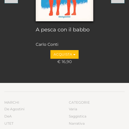
A pesca con il babbo
Carlo Conti
ACQUISTA
€ 16,90
MARCHI
CATEGORIE
De Agostini
Varia
DeA
Saggistica
UTET
Narrativa