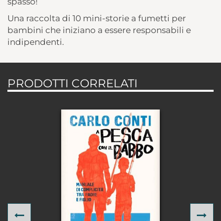
spasso!
Una raccolta di 10 mini-storie a fumetti per
bambini che iniziano a essere responsabili e
indipendenti.
PRODOTTI CORRELATI
Previous
Ne