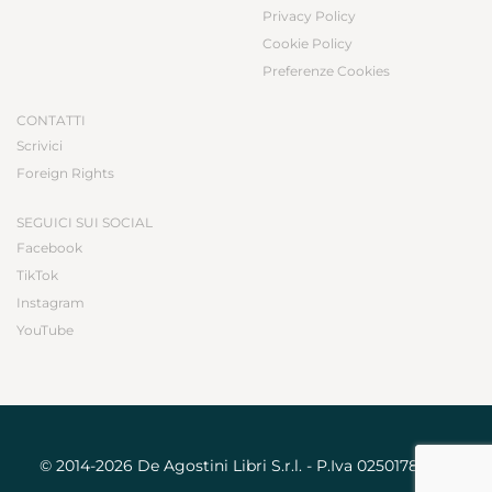
Privacy Policy
Cookie Policy
Preferenze Cookies
CONTATTI
Scrivici
Foreign Rights
SEGUICI SUI SOCIAL
Facebook
TikTok
Instagram
YouTube
© 2014-2026 De Agostini Libri S.r.l. - P.Iva 02501780031