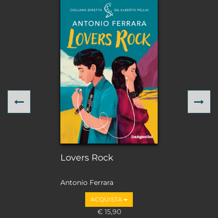
Previous
Ne
Lovers Rock
Antonio Ferrara
ACQUISTA
€ 15,90