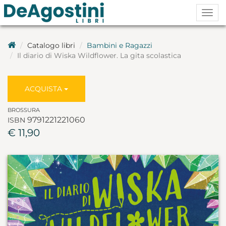
Togg
navig
Catalogo libri
Bambini e Ragazzi
Il diario di Wiska Wildflower. La gita scolastica
ACQUISTA
BROSSURA
9791221221060
ISBN
€ 11,90