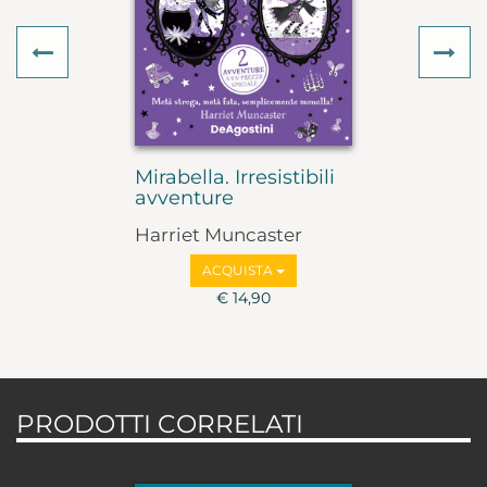
Previous
Ne
Mirabella. Irresistibili
avventure
Harriet Muncaster
ACQUISTA
€ 14,90
PRODOTTI CORRELATI