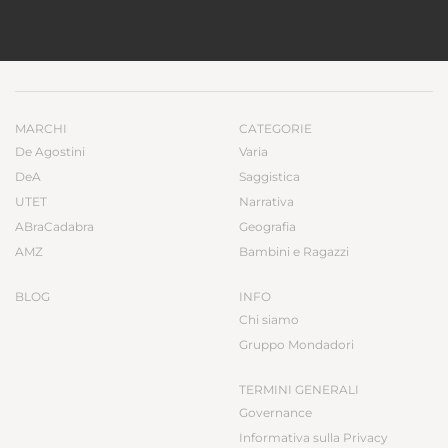
MARCHI
CATEGORIE
De Agostini
Varia
DeA
Saggistica
UTET
Narrativa
ABraCadabra
Geografia
AMZ
Bambini e Ragazzi
BLOG
INFO
Chi siamo
Gruppo Mondadori
TERMINI GENERALI
Governance
Informativa sulla Privacy