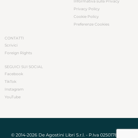
Informativa sulla Privacy
Privacy Policy
Cookie Policy
Preferenze Cookies
CONTATTI
Scrivici
Foreign Rights
SEGUICI SUI SOCIAL
Facebook
TikTok
Instagram
YouTube
© 2014-2026 De Agostini Libri S.r.l. - P.Iva 02501780031