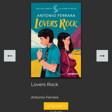
Previous
Ne
Lovers Rock
Antonio Ferrara
ACQUISTA