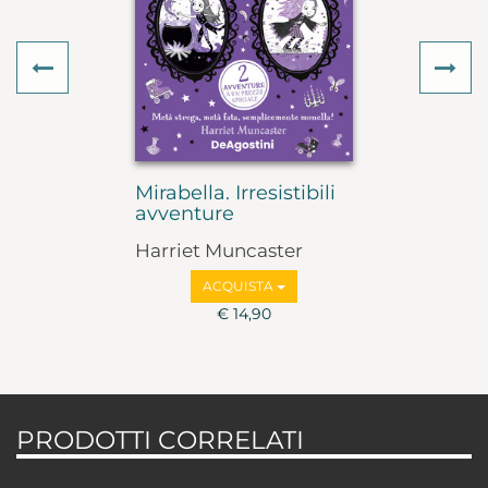
Previous
Ne
Mirabella. Irresistibili
avventure
Harriet Muncaster
ACQUISTA
€ 14,90
PRODOTTI CORRELATI