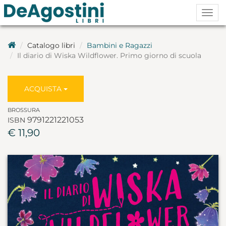
Togg
navig
Catalogo libri
Bambini e Ragazzi
Il diario di Wiska Wildflower. Primo giorno di scuola
ACQUISTA
BROSSURA
9791221221053
ISBN
€ 11,90