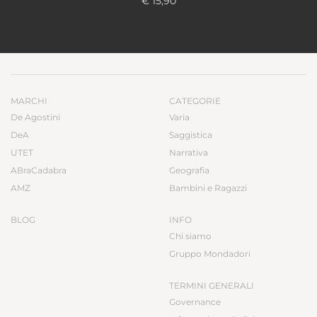
€ 15,90
MARCHI
CATEGORIE
De Agostini
Varia
DeA
Saggistica
UTET
Narrativa
ABraCadabra
Geografia
AMZ
Bambini e Ragazzi
BLOG
INFO
Chi siamo
Gruppo Mondadori
TERMINI GENERALI
Governance