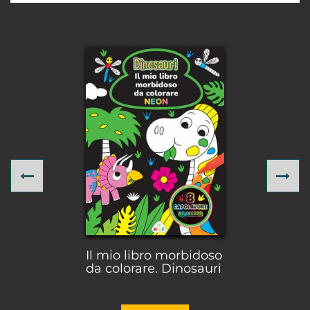
Previous
Ne
Il mio libro morbidoso
da colorare. Dinosauri