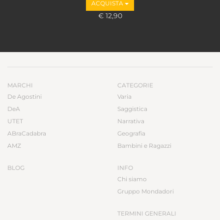
ACQUISTA
€ 12,90
MARCHI
CATEGORIE
De Agostini
Varia
DeA
Saggistica
UTET
Narrativa
ABraCadabra
Geografia
AMZ
Bambini e Ragazzi
BLOG
INFO
Chi siamo
Gruppo Mondadori
TERMINI GENERALI