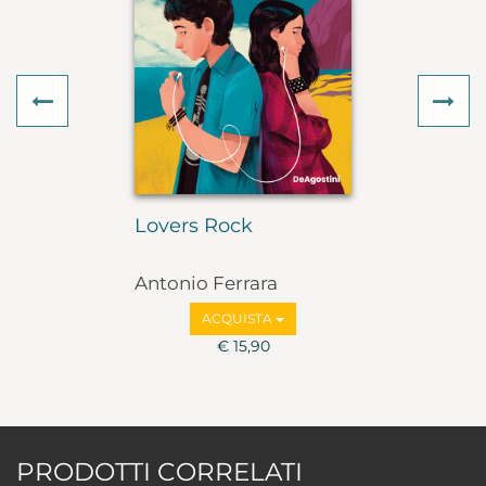
Previous
Ne
Lovers Rock
Antonio Ferrara
ACQUISTA
€ 15,90
PRODOTTI CORRELATI