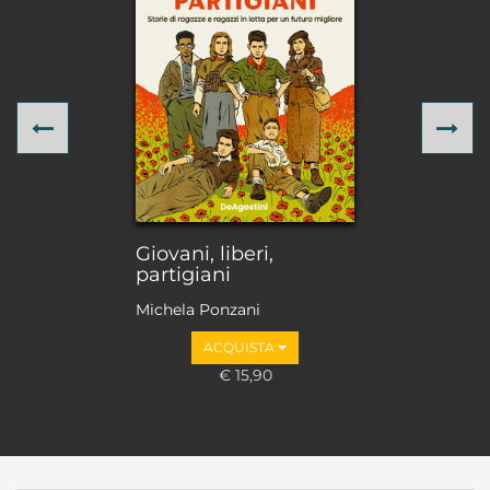
Previous
Ne
Giovani, liberi,
partigiani
Michela Ponzani
ACQUISTA
€ 15,90