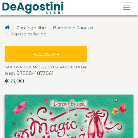
Togg
navig
Catalogo libri
Bambini e Ragazzi
Il gatto ballerino
ACQUISTA
CARTONATO OLANDESE ILLUSTRATO A COLORI
9788841873861
ISBN
€ 8,90