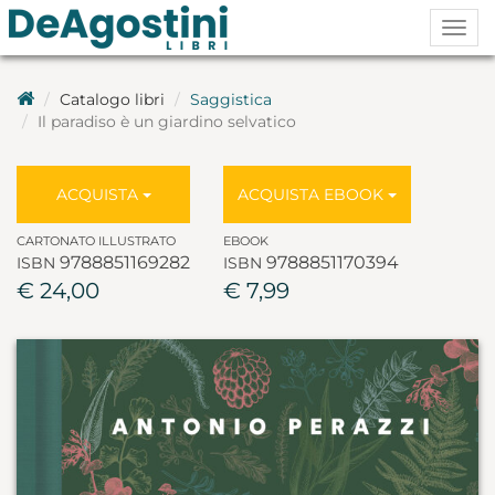
Togg
navig
Catalogo libri
Saggistica
Il paradiso è un giardino selvatico
ACQUISTA
ACQUISTA EBOOK
CARTONATO ILLUSTRATO
EBOOK
9788851169282
9788851170394
ISBN
ISBN
€ 24,00
€ 7,99