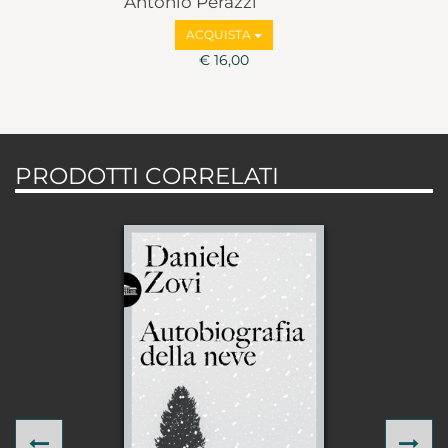
Antonio Perazzi
ACQUISTA
€ 16,00
PRODOTTI CORRELATI
Previous
Ne