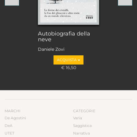
Autobiografia della
neve
Daniele Zovi
ACQUISTA
€ 16,50
MARCHI
CATEGORIE
De Agostini
Varia
DeA
Saggistica
UTET
Narrativa