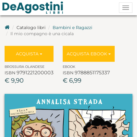
Togg
navig
Catalogo libri
Bambini e Ragazzi
Il mio compagno è una cicala
ACQUISTA
ACQUISTA EBOOK
BROSSURA OLANDESE
EBOOK
9791221200003
9788851175337
ISBN
ISBN
€ 9,90
€ 6,99