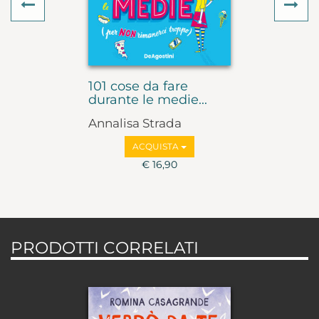
Previous
Ne
101 cose da fare
durante le medie...
Annalisa Strada
ACQUISTA
€ 16,90
PRODOTTI CORRELATI