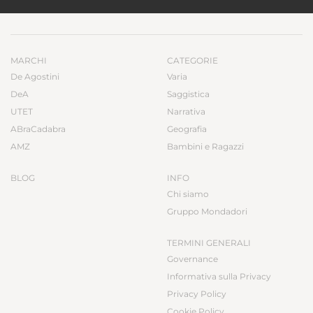
MARCHI
CATEGORIE
De Agostini
Varia
DeA
Saggistica
UTET
Narrativa
ABraCadabra
Geografia
AMZ
Bambini e Ragazzi
BLOG
INFO
Chi siamo
Gruppo Mondadori
TERMINI GENERALI
Governance
Informativa sulla Privacy
Privacy Policy
Cookie Policy