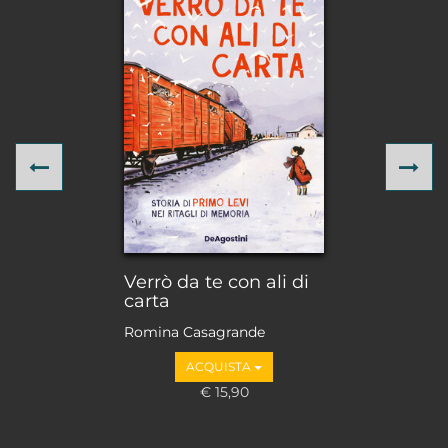
Previous
Ne
Verrò da te con ali di
carta
Romina Casagrande
ACQUISTA
€ 15,90