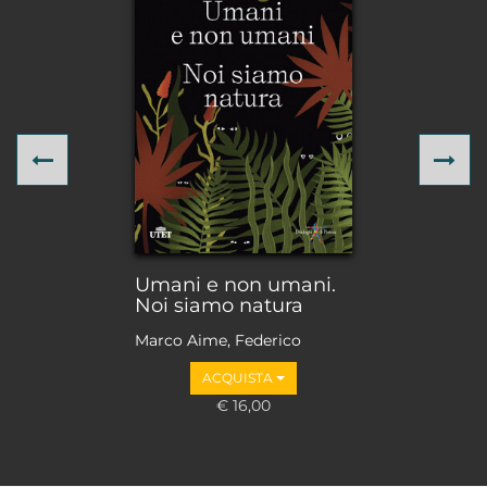
Previous
Ne
Umani e non umani.
Noi siamo natura
Marco Aime, Federico
Faloppa, Adriano Favole,
ACQUISTA
Guido Barbujani, Irene
Borgna, Emanuela
€ 16,00
Borgnino, Ugo Morelli,
Marco Paolini