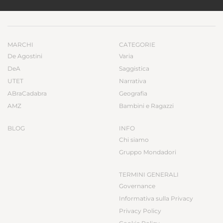
MARCHI
CATEGORIE
De Agostini
Varia
DeA
Saggistica
UTET
Narrativa
ABraCadabra
Geografia
AMZ
Bambini e Ragazzi
BLOG
INFO
Chi siamo
Gruppo Mondadori
TERMINI GENERALI
Governance
Informativa sulla Privacy
Privacy Policy