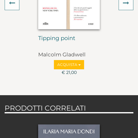
Previous
Ne
Tipping point
Malcolm Gladwell
ACQUISTA
€ 21,00
PRODOTTI CORRELATI