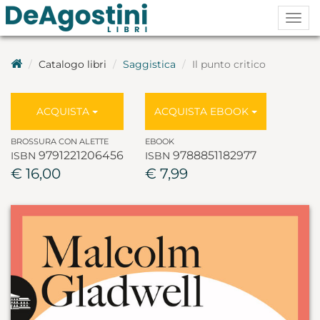
Togg
navig
Catalogo libri
Saggistica
Il punto critico
ACQUISTA
ACQUISTA EBOOK
BROSSURA CON ALETTE
EBOOK
9791221206456
9788851182977
ISBN
ISBN
€ 16,00
€ 7,99