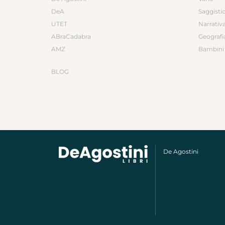
DeA
Saggisti
UTET
Narrativ
ABraCadabra
Geografi
AMZ
Bambini 
BLOG
De Agostini