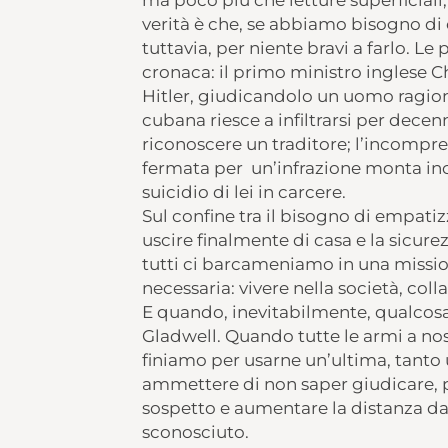
ma poco più che letture superficiali, 
verità è che, se abbiamo bisogno di 
tuttavia, per niente bravi a farlo. Le
cronaca: il primo ministro inglese 
Hitler, giudicandolo un uomo ragion
cubana riesce a infiltrarsi per decen
riconoscere un traditore; l’incompre
fermata per un’infrazione monta inc
suicidio di lei in carcere.
Sul confine tra il bisogno di empatizz
uscire finalmente di casa e la sicure
tutti ci barcameniamo in una missi
necessaria: vivere nella società, coll
E quando, inevitabilmente, qualcosa
Gladwell. Quando tutte le armi a nos
finiamo per usarne un’ultima, tant
ammettere di non saper giudicare, p
sospetto e aumentare la distanza dagl
sconosciuto.