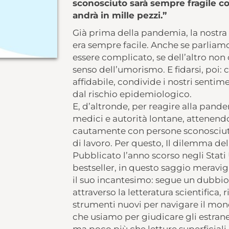
sconosciuto sarà sempre fragile co
andrà
in mille pezzi.”
Già prima della pandemia, la nostra 
era sempre facile. Anche se parliamo 
essere complicato, se dell’altro non c
senso dell’umorismo. E fidarsi, poi: c
affidabile, condivide i nostri sentim
dal rischio epidemiologico.
E, d’altronde, per reagire alla pand
medici e autorità lontane, attenend
cautamente con persone sconosciute 
di lavoro. Per questo, Il dilemma del
Pubblicato l’anno scorso negli Stati Un
bestseller, in questo saggio merav
il suo incantesimo: segue un dubbio
attraverso la letteratura scientifica,
strumenti nuovi per navigare il mond
che usiamo per giudicare gli estran