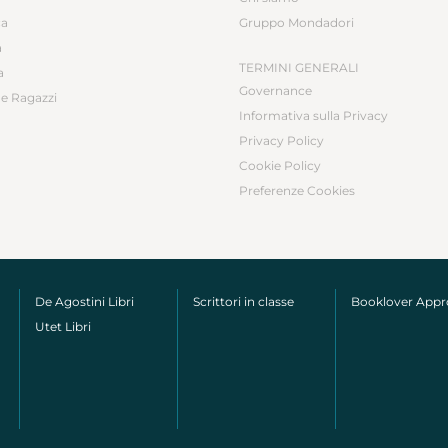
ca
Gruppo Mondadori
a
TERMINI GENERALI
a
Governance
e Ragazzi
Informativa sulla Privacy
Privacy Policy
Cookie Policy
Preferenze Cookies
De Agostini Libri
Scrittori in classe
Booklover App
Utet Libri