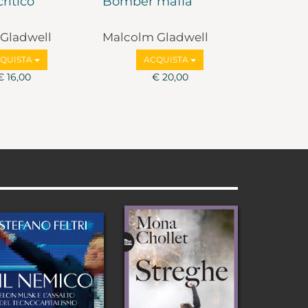
critico
Bomber mafia
Gladwell
Malcolm Gladwell
QUISTA
ACQUISTA
€ 16,00
€ 20,00