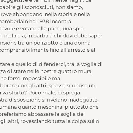
soggettive e terribilmente fragili. La
capire gli sconosciuti, non siamo,
 prove abbondano, nella storia e nella
Chamberlain nel 1938 incontra
evole e votato alla pace; una spia
ni nella cia, in barba a chi dovrebbe saper
nsione tra un poliziotto e una donna
omprensibilmente fino all’arresto e al
are e quello di difenderci, tra la voglia di
zza di stare nelle nostre quattro mura,
one forse impossibile ma
aborare con gli altri, spesso sconosciuti.
 va storto? Poco male, ci spiega
tra disposizione si rivelano inadeguate,
o umana quanto meschina: piuttosto che
referiamo abbassare la soglia del
i altri, rovesciando tutta la colpa sullo