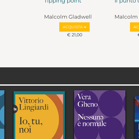
Tipping point
Il punto 
Malcolm Gladwell
Malcolm 
ACQUISTA
AC
€ 21,00