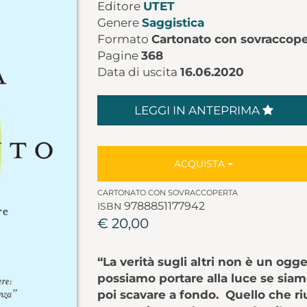
Editore
UTET
Genere
Saggistica
Formato
Cartonato con sovraccope
Pagine
368
Data di uscita
16.06.2020
LEGGI IN ANTEPRIMA
ACQUISTA
CARTONATO CON SOVRACCOPERTA
9788851177942
ISBN
€ 20,00
“La verità sugli altri non è un ogg
possiamo portare alla luce se siam
poi scavare a fondo. Quello che ri