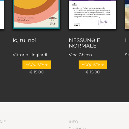
Io, tu, noi
NESSUNƏ È
I
NORMALE
Vittorio Lingiardi
Vera Gheno
St
ACQUISTA
ACQUISTA
€ 15,00
€ 15,00
RIE
INFO
Chi siamo