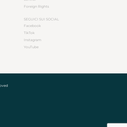
Foreign Rights
SEGUICI SUI SOCIAL
Facebook
TikTok
Instagram
YouTube
roved