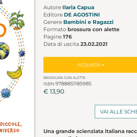
Autore
Ilaria Capua
Editore
DE AGOSTINI
Genere
Bambini e Ragazzi
Formato
brossura con alette
Pagine
176
Data di uscita
23.02.2021
ACQUISTA
BROSSURA CON ALETTE
9788851185985
ISBN
€ 13,90
VAI ALLE SC
Una grande scienziata italiana racco