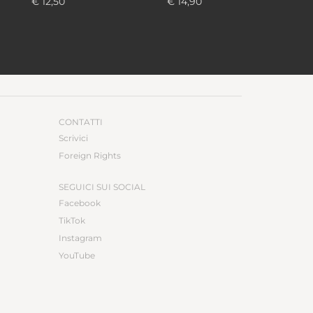
€ 12,50
€ 14,90
CONTATTI
Scrivici
Foreign Rights
SEGUICI SUI SOCIAL
Facebook
TikTok
Instagram
YouTube