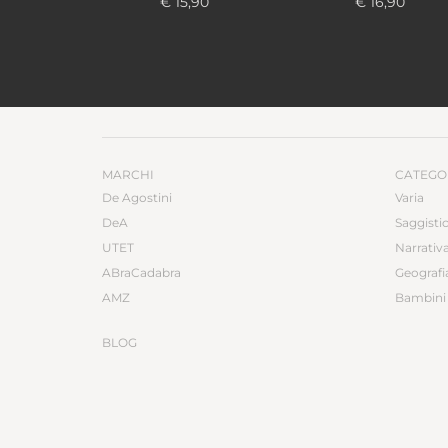
€ 15,90
€ 16,90
MARCHI
CATEGO
De Agostini
Varia
DeA
Saggisti
UTET
Narrativ
ABraCadabra
Geografi
AMZ
Bambini 
BLOG