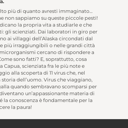
a.
olto più di quanto avresti immaginato…
he non sappiamo su queste piccole pesti!
icano la propria vita a studiarle e che
: gli scienziati. Dai laboratori in giro per
no ai villaggi dell’Alaska circondati dal
e più irraggiungibili o nelle grandi città
 microrganismi cercano di rispondere a
ome sono fatti? E, soprattutto, cosa
 Capua, scienziata fra le più note e
io alla scoperta di 11 virus che, nel
storia dell’uomo. Virus che viaggiano,
 galla quando sembravano scomparsi per
s diventano un’appassionante materia di
é la conoscenza è fondamentale per la
ere la paura!