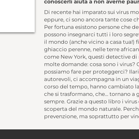
conoscerli aiuta a non averne paur
Di recente hai imparato sui virus m
eppure, ci sono ancora tante cose c
Per fortuna esistono persone che ded
possono insegnarci tutti i loro segreti
il mondo (anche vicino a casa tua!) fi
ghiaccio perenne, nelle terre african
come New York, questi detective di
molte domande: cosa sono i virus? C
possiamo fare per proteggerci? Ilaria
autorevoli, ci accompagna in un viagg
corso del tempo, hanno cambiato la 
che si trasformano, che… tornano a
sempre. Grazie a questo libro i viru
scoperta del mondo naturale. Perch
prevenzione, ma soprattutto per vinc