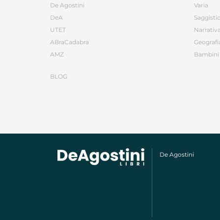
De Agostini
Varia
DeA
Saggisti
UTET
Narrativ
ABraCadabra
Geografi
AMZ
Bambini 
BLOG
De Agostini