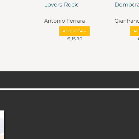
Lovers Rock
Democra
Antonio Ferrara
Gianfran
Marco Va
ACQUISTA
AC
€ 15,90