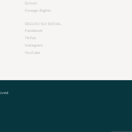
Scrivici
Foreign Rights
SEGUICI SUI SOCIAL
Facebook
TikTok
Instagram
YouTube
roved