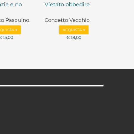
zie e no
Vietato obbedire
co Pasquino,
Concetto Vecchio
lbruzzi
QUISTA
ACQUISTA
€ 15,00
€ 18,00