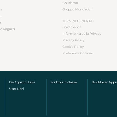
Chi siamo
ca
Gruppo Mondadori
a
TERMINI GENERALI
a
Governance
e Ragazzi
Informativa sulla Privacy
Privacy Policy
Cookie Policy
Preferenze Cookies
De Agostini Libri
Scrittori in classe
Booklover App
Utet Libri