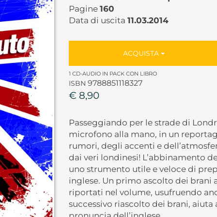
Pagine
160
Data di uscita
11.03.2014
ACQUISTA
1 CD-AUDIO IN PACK CON LIBRO
9788851118327
ISBN
€ 8,90
Passeggiando per le strade di Londr
microfono alla mano, in un reportage
rumori, degli accenti e dell’atmosfer
dai veri londinesi! L’abbinamento de
uno strumento utile e veloce di prep
inglese. Un primo ascolto dei brani a
riportati nel volume, usufruendo anche
successivo riascolto dei brani, aiuta
pronuncia dell’inglese.