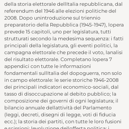
della storia elettorale dellItalia repubblicana, dal
referendum del 1946 alle elezioni politiche del
2008. Dopo unintroduzione sul triennio
preparatorio della Repubblica (1945-1947), lopera
prevede 15 capitoli, uno per legislatura, tutti
strutturati secondo la medesima sequenza: i fatti
principali della legislatura, gli eventi politici, la
campagna elettorale che precede il voto, lanalisi
del risultato elettorale. Completano lopera 7
appendici con tutte le informazioni
fondamentali sullItalia del dopoguerra, non solo
in campo elettorale: le serie storiche 1946-2008
dei principali indicatori economico-sociali, dal
tasso di disoccupazione al debito pubblico; la
composizione dei governi di ogni legislatura; il
bilancio annuale dellattività del Parlamento
(leggi, decreti, disegni di legge, voti di fiducia
ecc.); la storia dei partiti, con tutte le loro fusioni
e scissioni; levoluzione dellofferta politica; i