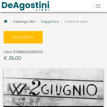
Togg
navig
Catalogo libri
Saggistica
L'Italia al voto
ACQUISTA
9788802083919
ISBN
€ 26,00