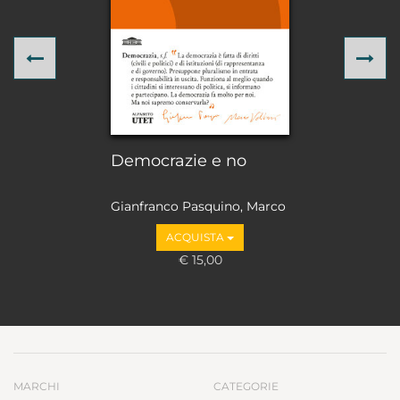
Previous
Ne
Democrazie e no
Gianfranco Pasquino, Marco
Valbruzzi
ACQUISTA
€ 15,00
MARCHI
CATEGORIE