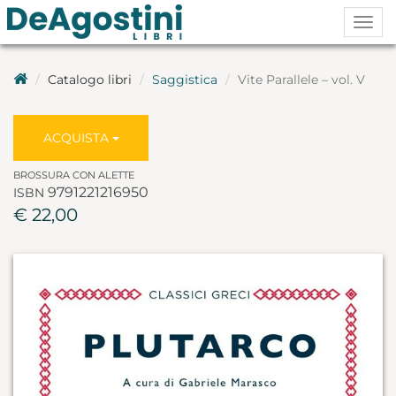
Togg
navig
Catalogo libri
Saggistica
Vite Parallele – vol. V
ACQUISTA
BROSSURA CON ALETTE
9791221216950
ISBN
€ 22,00