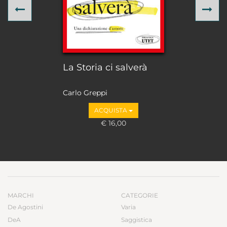
Previous
Ne
La Storia ci salverà
Carlo Greppi
ACQUISTA
€ 16,00
MARCHI
CATEGORIE
De Agostini
Varia
DeA
Saggistica