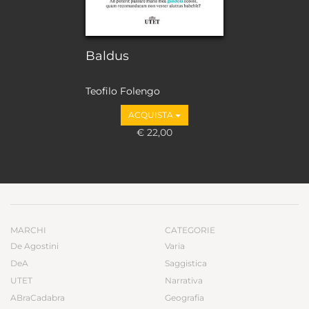
Baldus
Teofilo Folengo
ACQUISTA
€ 22,00
MARCHI
CATEGORIE
De Agostini
Varia
DeA
Saggistica
UTET
Narrativa
ABraCadabra
Geografia