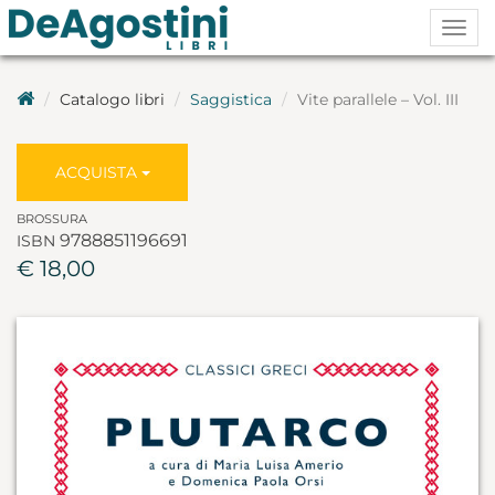
Togg
navig
Catalogo libri
Saggistica
Vite parallele – Vol. III
ACQUISTA
BROSSURA
9788851196691
ISBN
€ 18,00