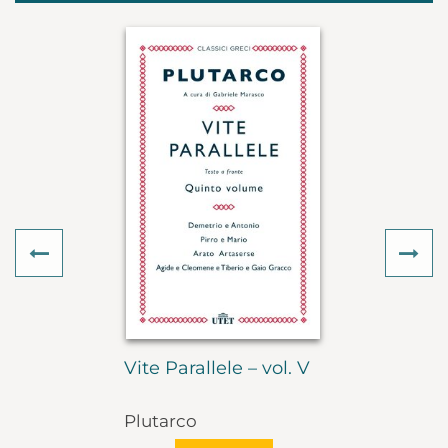
Previous
Ne
Vite Parallele – vol. V
Plutarco