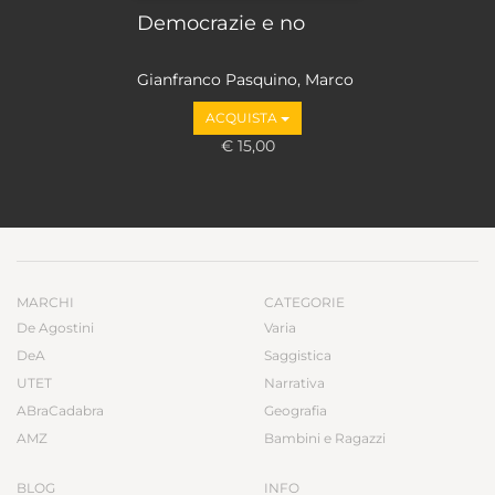
Democrazie e no
Gianfranco Pasquino, Marco
Valbruzzi
ACQUISTA
€ 15,00
MARCHI
CATEGORIE
De Agostini
Varia
DeA
Saggistica
UTET
Narrativa
ABraCadabra
Geografia
AMZ
Bambini e Ragazzi
BLOG
INFO