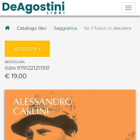
Togg
navig
Catalogo libri
Saggistica
Se il fuoco ci desidera
ACQUISTA
BROSSURA
9791221211931
ISBN
€ 19,00