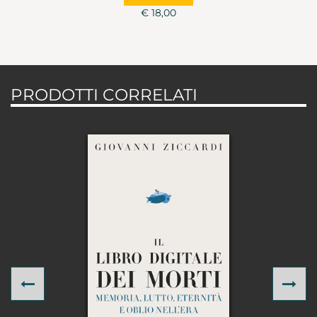
€ 18,00
PRODOTTI CORRELATI
Previous
Ne