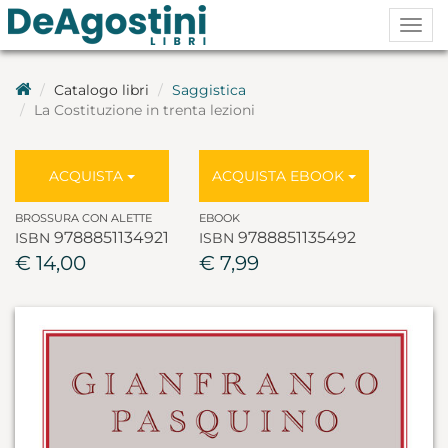
Togg
navig
Catalogo libri
Saggistica
La Costituzione in trenta lezioni
ACQUISTA
ACQUISTA EBOOK
BROSSURA CON ALETTE
EBOOK
9788851134921
9788851135492
ISBN
ISBN
€ 14,00
€ 7,99