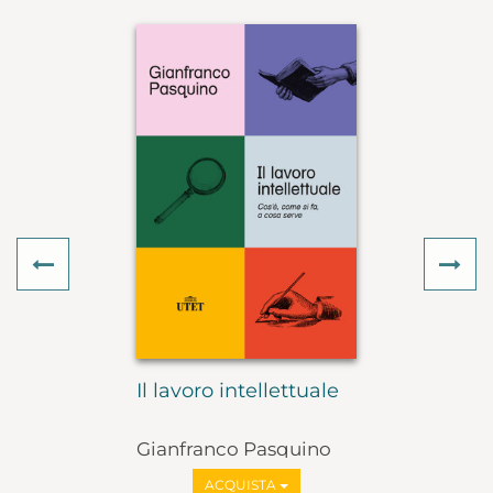
Previous
Ne
Il lavoro intellettuale
Gianfranco Pasquino
ACQUISTA