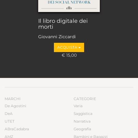
Il libro digitale dei
morti
Giovanni Ziccardi
ACQUISTA
€ 15,00
MARCHI
CATEGORIE
De Agostini
Varia
DeA
Saggistica
UTET
Narrativa
ABraCadabra
Geografia
AMZ
Bambini e Ragazzi