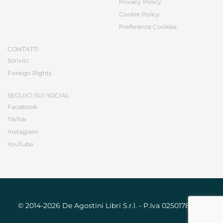
Privacy Policy
Cookie Policy
Preferenze Cookies
CONTATTI
Scrivici
Foreign Rights
SEGUICI SUI SOCIAL
Facebook
TikTok
Instagram
YouTube
© 2014-2026 De Agostini Libri S.r.l. - P.Iva 02501780031