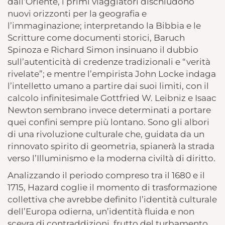
dall’Oriente, i primi viaggiatori dischiudono
nuovi orizzonti per la geografia e
l’immaginazione; interpretando la Bibbia e le
Scritture come documenti storici, Baruch
Spinoza e Richard Simon insinuano il dubbio
sull’autenticità di credenze tradizionali e “verità
rivelate”; e mentre l’empirista John Locke indaga
l’intelletto umano a partire dai suoi limiti, con il
calcolo infinitesimale Gottfried W. Leibniz e Isaac
Newton sembrano invece determinati a portare
quei confini sempre più lontano. Sono gli albori
di una rivoluzione culturale che, guidata da un
rinnovato spirito di geometria, spianerà la strada
verso l’Illuminismo e la moderna civiltà di diritto.
Analizzando il periodo compreso tra il 1680 e il
1715, Hazard coglie il momento di trasformazione
collettiva che avrebbe definito l’identità culturale
dell’Europa odierna, un’identità fluida e non
scevra di contraddizioni, frutto del turbamento