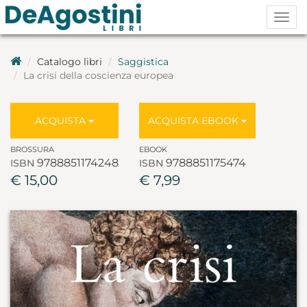
Togg
navig
Catalogo libri
Saggistica
La crisi della coscienza europea
ACQUISTA
ACQUISTA EBOOK
BROSSURA
EBOOK
9788851174248
9788851175474
ISBN
ISBN
€ 15,00
€ 7,99