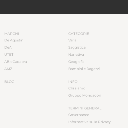
MARCHI
CATEGORIE
De Agostini
Varia
DeA
Saggistica
UTET
Narrativa
ABraCadabra
Geografia
AMZ
Bambini e Ragazzi
BLOG
INFO
Chi siamo
Gruppo Mondadori
TERMINI GENERALI
Governance
Informativa sulla Privacy