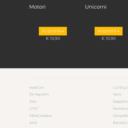
Motori
Unicorni
ACQUISTA
ACQUISTA
€ 10,90
€ 10,90
MARCHI
CATEGO
De Agostini
Varia
DeA
Saggisti
UTET
Narrativ
ABraCadabra
Geografi
AMZ
Bambini 