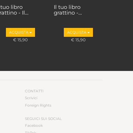
l tuo libro
Il tuo libro
attino - Il...
grattino -...
ACQUISTA
ACQUISTA
€ 15,90
€ 15,90
CONTATTI
Scrivici
Foreign Rights
SEGUICI SUI SOCIAL
Facebook
TikTok