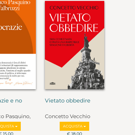
zie e no
Vietato obbedire
co Pasquino,
Concetto Vecchio
lbruzzi
QUISTA
ACQUISTA
€ 15,00
€ 18,00