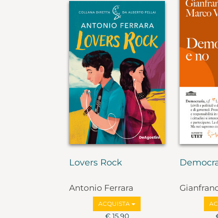
Lovers Rock
Democra
Antonio Ferrara
Gianfran
Marco Va
ACQUISTA
AC
€ 15,90