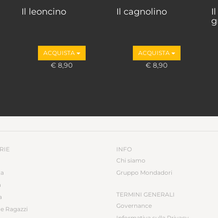
Il leoncino
Il cagnolino
I
gr
ACQUISTA
ACQUISTA
€ 8,90
€ 8,90
RIE
INFO
Chi siamo
ca
Gruppo Mondadori
a
TERMINI GENERALI
a
Governance
e Ragazzi
Informativa sulla Privacy